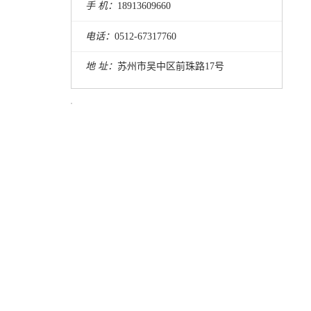
手 机：
18913609660
电话：
0512-67317760
安川SOC400机器人
地 址：
苏州市吴中区前珠路17号
发那科M-10iD/16S机器人