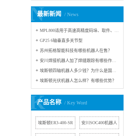
N
N
最新新闻
News
MPL800适用于高速高精度码垛、取件、 包装的多功能工业用机器人
GP25 6轴垂直多关节型
苏州拓格智能科技有哪些机器人在售？
安川焊接机器人加了焊缝跟踪有哪些作用？
埃斯顿四轴机器人多少钱？为什么是国产机器人冠军？
埃斯顿光伏机器人怎么样？有哪些优势？
K
K
产品名称
Key Word
埃斯顿ER3-400-SR
安川SOC400机器人