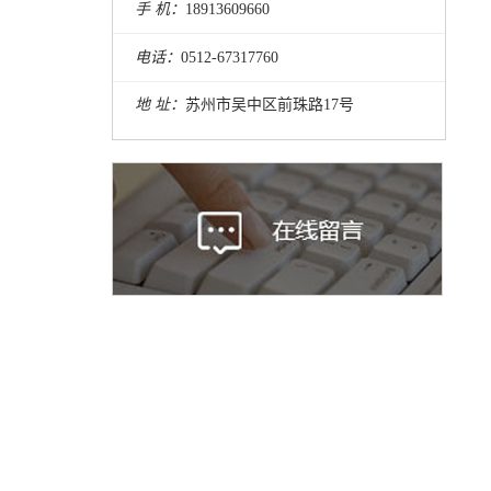
手 机：
18913609660
电话：
0512-67317760
地 址：
苏州市吴中区前珠路17号