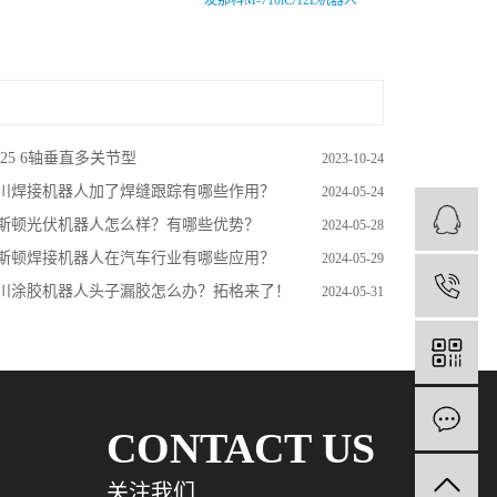
发那科M-710iC/12L机器人
P25 6轴垂直多关节型
2023-10-24
川焊接机器人加了焊缝跟踪有哪些作用？
2024-05-24
斯顿光伏机器人怎么样？有哪些优势？
2024-05-28
斯顿焊接机器人在汽车行业有哪些应用？
2024-05-29
1
川涂胶机器人头子漏胶怎么办？拓格来了！
2024-05-31
CONTACT US
关注我们