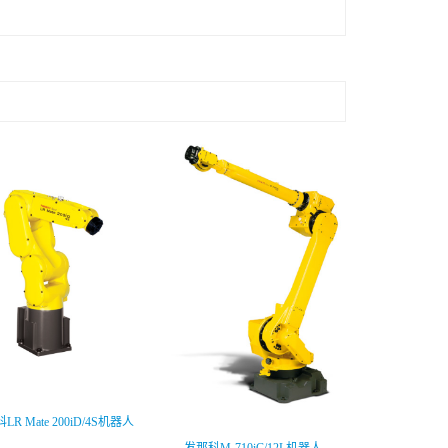
LR Mate 200iD/4S机器人
发那科M-71