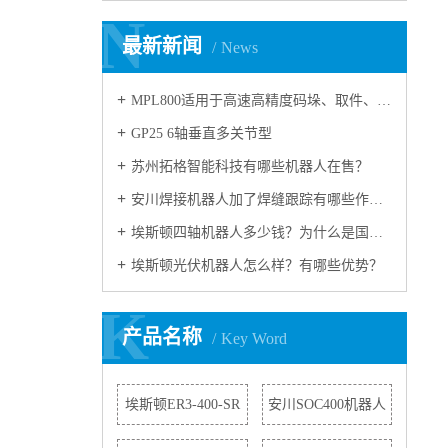
N
N
最新新闻
News
MPL800适用于高速高精度码垛、取件、 包装的多功能工业用机器人
GP25 6轴垂直多关节型
苏州拓格智能科技有哪些机器人在售？
安川焊接机器人加了焊缝跟踪有哪些作用？
埃斯顿四轴机器人多少钱？为什么是国产机器人冠军？
埃斯顿光伏机器人怎么样？有哪些优势？
K
K
产品名称
Key Word
埃斯顿ER3-400-SR
安川SOC400机器人