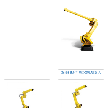
发那科M-710iC/20L机器人