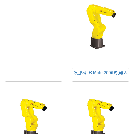
发那科LR Mate 200iD机器人