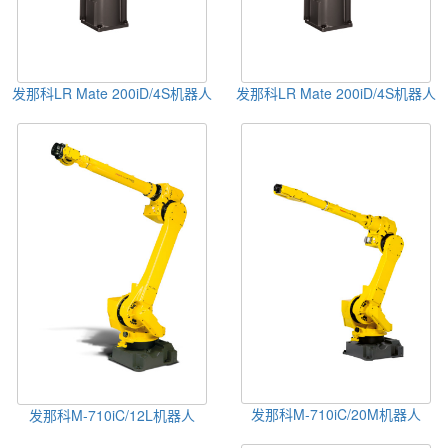
发那科LR Mate 200iD/4S机器人
发那科LR Mate 200iD/4S机器人
发那科M-710iC/20M机器人
发那科M-710iC/12L机器人