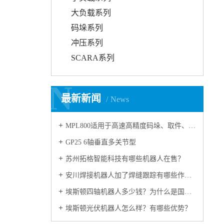
大负载系列
码垛系列
冲压系列
SCARA系列
N
N
最新新闻
News
MPL800适用于高速高精度码垛、取件、 包装的多功能工业用机器人
GP25 6轴垂直多关节型
苏州拓格智能科技有哪些机器人在售？
安川焊接机器人加了焊缝跟踪有哪些作用？
埃斯顿四轴机器人多少钱？为什么是国产机器人冠军？
埃斯顿光伏机器人怎么样？有哪些优势？