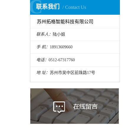
C
C
联系我们
Contact Us
苏州拓格智能科技有限公司
联系人：
陆小姐
手 机：
18913609660
电话：
0512-67317760
地 址：
苏州市吴中区前珠路17号